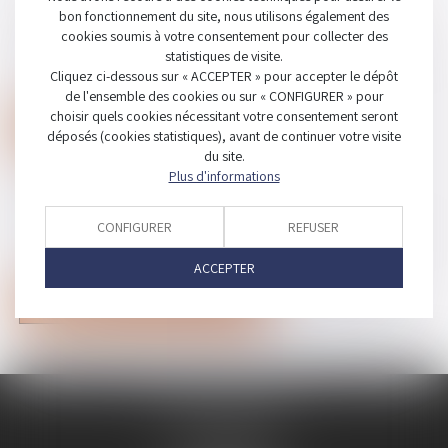
bon fonctionnement du site, nous utilisons également des
MOT DE PASSE
cookies soumis à votre consentement pour collecter des
statistiques de visite.
Cliquez ci-dessous sur « ACCEPTER » pour accepter le dépôt
de l'ensemble des cookies ou sur « CONFIGURER » pour
choisir quels cookies nécessitant votre consentement seront
Se connecter
déposés (cookies statistiques), avant de continuer votre visite
du site.
Mot de passe perdu
Plus d'informations
IDENTIFIANT
CONFIGURER
REFUSER
ACCEPTER
Réinitialiser mon mot de passe
B2G & ASSOCIÉS
5 rue du Renard