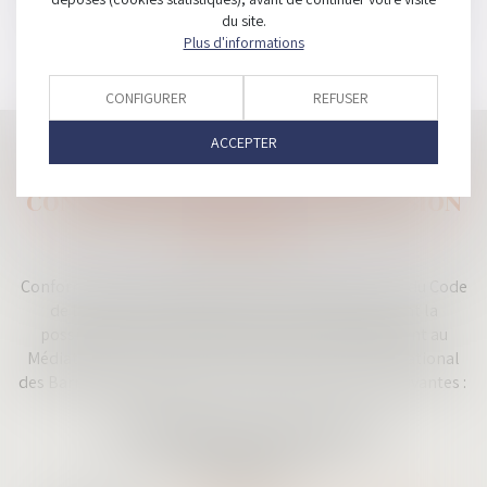
du site.
Les honoraires font l’objet d’une convention entre le cabinet
Plus d'informations
et le client.
CONFIGURER
REFUSER
ACCEPTER
MÉDIATEUR NATIONAL DE LA
CONSOMMATION DE LA PROFESSION
D'AVOCAT
Conformément aux dispositions des articles L. 612-1 du Code
de la consommation, les personnes physiques ont la
possibilité, en cas de litige, de recourir gratuitement au
Médiateur de la consommation auprès du Conseil National
des Barreaux (CNB) dont les coordonnées sont les suivantes :
CNB - Médiateur de la consommation
180 boulevard Haussmann
75008 Paris