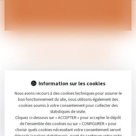
DE LA LOI DU 31 DÉCEMBRE 1991 N° 1130 ET
DU DÉCRET DU 27 NOVEMBRE 1991 N° 11971
ET DU DÉCRET DU 12 JUILLET 2005 N° 790.
LES DIFFÉRENTES FORMES DU
CALCUL DES HONORAIRES
Le cabinet pratique habituellement un honoraire au temps
passé de 330 € H.T. de l’heure et peut proposer des forfaits
Information sur les cookies
lorsque la problématique qui lui est soumise le permet.
Nous avons recours à des cookies techniques pour assurer le
bon fonctionnement du site, nous utilisons également des
Un honoraire de résultat peut également être envisagé.
cookies soumis à votre consentement pour collecter des
statistiques de visite.
Les honoraires sont déterminés entre l’avocat du cabinet et
Cliquez ci-dessous sur « ACCEPTER » pour accepter le dépôt
le client en fonction de plusieurs critères dont notamment :
de l'ensemble des cookies ou sur « CONFIGURER » pour
la difficulté du dossier, le temps prévisible et nécessaire, et
choisir quels cookies nécessitant votre consentement seront
l’enjeu, etc…
déposés (cookies statistiques), avant de continuer votre visite