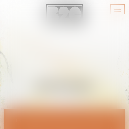
Ouvri
le
menu
HONORAIRES
LES HONORAIRES D’AVOCAT SONT LIBREMENT
FIXÉS DANS LE RESPECT DES DISPOSITIONS